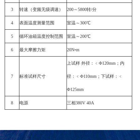
3
转速（变频无级调速）
200～5800转/分
4
表面温度测量范围
室温～300℃
5
循环油箱温度控制范围
室温～200℃
6
最大摩擦力矩
20N•m
上试样 外径：﹤Ф120mm；内
7
标准试样尺寸
径：﹤Ф110mm；下试样：﹤
Ф125mm
8
电源
三相380V 40A